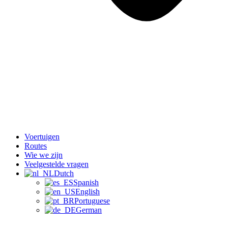
Voertuigen
Routes
Wie we zijn
Veelgestelde vragen
Dutch
Spanish
English
Portuguese
German