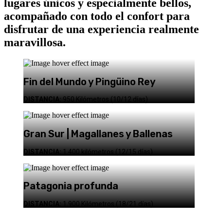
lugares únicos y especialmente bellos,
acompañado con todo el confort para
disfrutar de una experiencia realmente
maravillosa.
Fin del Mundo y Pingüino Rey
DISTANCIA:
950 Kilómetros (10/12 días)
Gran Sur | Magallanes y Ballenas
DISTANCIA:
1.400 kilómetros (12/15 días)
Patagonia profunda
DISTANCIA:
1.900 Kilómetros (18/21 días)