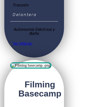
Tracción
Delantera
Autonomía Eléctrica y
Baño
Ver Vehículo
Filming
Basecamp