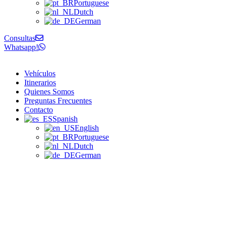
Portuguese
Dutch
German
Consultas
Whatsapp!
Vehículos
Itinerarios
Quienes Somos
Preguntas Frecuentes
Contacto
Spanish
English
Portuguese
Dutch
German