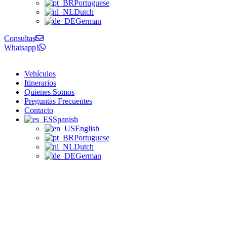
Portuguese
Dutch
German
Consultas
Whatsapp!
Vehículos
Itinerarios
Quienes Somos
Preguntas Frecuentes
Contacto
Spanish
English
Portuguese
Dutch
German